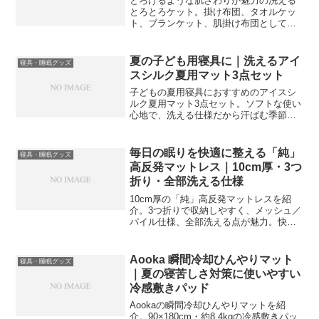
とろけるような肌ざわりが魅力の洗える
とろとろケット。掛け布団、タオルケッ
ト、ブランケット、肌掛け布団として使
いやすく、寝室やソファでのくつろぎ時
間にもおすすめです。
夏の子ども用寝具に｜洗えるアイ
寝具・睡眠グッズ
スシルク夏用マット3点セット
子どもの夏用寝具におすすめのアイスシ
ルク夏用マット3点セット。ソフトな使い
心地で、洗える仕様だから汗ばむ季節に
もお手入れしやすいアイテムです。
毎日の眠りを快適に整える「純」
寝具・睡眠グッズ
高反発マットレス｜10cm厚・3つ
折り・全部洗える仕様
10cm厚の「純」高反発マットレスを紹
介。3つ折りで収納しやすく、メッシュ／
パイル仕様、全部洗える点が魅力。快適
な睡眠環境を整えたい方におすすめで
す。
Aooka 瞬間冷却ひんやりマット
寝具・睡眠グッズ
｜夏の寝苦しさ対策に使いやすい
冷感敷きパッド
Aookaの瞬間冷却ひんやりマットを紹
介。90×180cm・約8.4kgの冷感敷きパッ