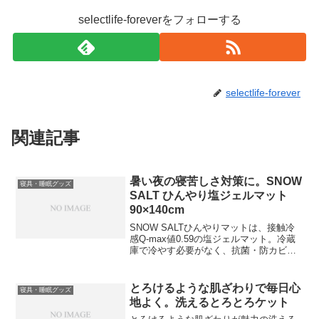
selectlife-foreverをフォローする
selectlife-forever
関連記事
暑い夜の寝苦しさ対策に。SNOW
寝具・睡眠グッズ
SALT ひんやり塩ジェルマット
90×140cm
SNOW SALTひんやりマットは、接触冷
感Q-max値0.59の塩ジェルマット。冷蔵
庫で冷やす必要がなく、抗菌・防カビ・
防水仕様で、暑い季節の寝苦しさ対策に
使いやすい90×140cmの夏用寝具です。
とろけるような肌ざわりで毎日心
寝具・睡眠グッズ
地よく。洗えるとろとろケット