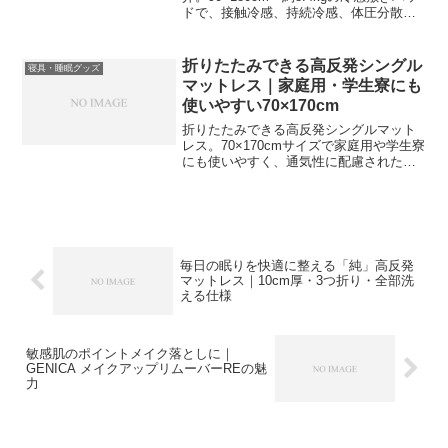
ドで、接触冷感、持続冷感、体圧分散、
抗菌、防ダニ、完全防水などの機能を備
えた夏用寝具です。寝苦しい季節の暑さ
対策やペット用にもおすすめ。
折りたたみできる高反発シングル
寝具・睡眠グッズ
マットレス｜家庭用・学生寮にも
使いやすい70×170cm
折りたたみできる高反発シングルマット
レス。70×170cmサイズで家庭用や学生寮
にも使いやすく、通気性に配慮されたや
わらかい使い心地の寝具です。
毎日の眠りを快適に整える「純」高反発
マットレス｜10cm厚・3つ折り・全部洗
える仕様
敏感肌のポイントメイク落としに｜
GENICA メイクアップリムーバーREの魅
力