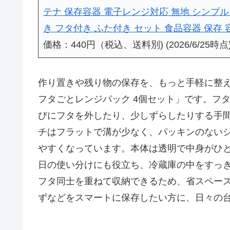
テナ 保存容器 電子レンジ対応 無地 シンプル
き フタ付き ふた付き セット 食品容器 保存 
価格：440円（税込、送料別) (2026/6/25時点
作り置きや残り物の保存を、もっと手軽に整え
フタごとレンジパック 4個セット」です。フ
びにフタを外したり、少しずらしたりする手
チはフラットで溝が少なく、パッキンのない
やすくなっています。本体は透明で中身がひ
日の使い分けにも役立ち、冷蔵庫の中をすっ
フタ同士を重ねて収納できるため、省スペー
ずなどをスマートに保存したい方に、日々の