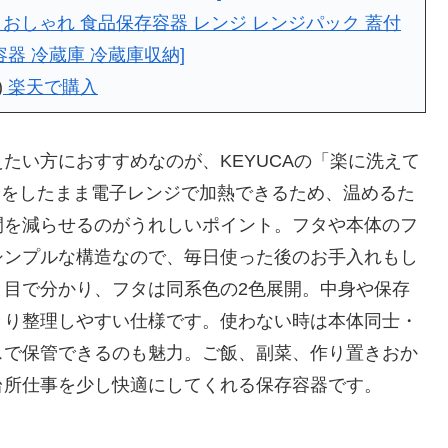
 おしゃれ 食品保存容器 レンジ レンジパック 蓋付
容器 冷蔵庫 冷蔵庫収納]
)
楽天で購入
たい方におすすめなのが、KEYUCAの「楽に洗えて
タをしたまま電子レンジで加熱できるため、温めるた
間を減らせるのがうれしいポイント。フタや本体のフ
シンプルな構造なので、毎日使った後のお手入れもし
と目で分かり、フタは同系色の2色展開。中身や保存
きり整理しやすい仕様です。使わない時は本体同士・
スで保管できるのも魅力。ご飯、副菜、作り置きおか
台所仕事を少し快適にしてくれる保存容器です。