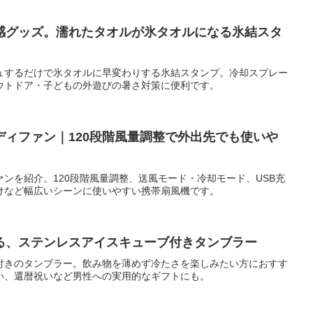
感グッズ。濡れたタオルが氷タオルになる氷結スタ
ュするだけで氷タオルに早変わりする氷結スタンプ。冷却スプレー
ウトドア・子どもの外遊びの暑さ対策に便利です。
ディファン｜120段階風量調整で外出先でも使いや
ンを紹介。120段階風量調整、送風モード・冷却モード、USB充
けなど幅広いシーンに使いやすい携帯扇風機です。
る、ステンレスアイスキューブ付きタンブラー
付きのタンブラー。飲み物を薄めず冷たさを楽しみたい方におすす
い、還暦祝いなど男性への実用的なギフトにも。