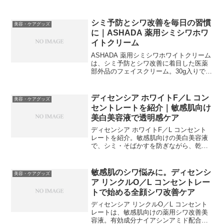
シミ予防とシワ改善を毎日の習慣
美容・ケアグッズ
に｜ASHADA 薬用シミシワホワ
イトクリーム
ASHADA 薬用シミシワホワイトクリーム
は、シミ予防とシワ改善に着目した医薬
部外品のフェイスクリーム。30g入りで、
毎日の年齢肌ケアに取り入れやすい薬用
クリームです。
ディセンシア ホワイトF／L コン
美容・ケアグッズ
セントレートを紹介｜敏感肌向け
美白美容液で透明感ケア
ディセンシア ホワイトF／L コンセント
レートを紹介。敏感肌向けの美白美容液
で、シミ・そばかすを防ぎながら、乾燥
や毛穴の影によるくすみ悩みにもアプロ
ーチします。
敏感肌のシワ悩みに。ディセンシ
美容・ケアグッズ
ア リンクルO／L コンセントレー
トで始める全顔シワ改善ケア
ディセンシア リンクルO／L コンセント
レートは、敏感肌向けの薬用シワ改善美
容液。有効成分ナイアシンアミド配合、