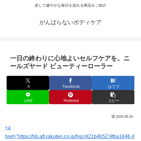
楽して健やかな毎日を送れる商品をご紹介
がんばらないボディケア
一日の終わりに心地よいセルフケアを。ニ
ールズヤード ビューティーローラー
X
Facebook
はてブ
LINE
Pinterest
コピー
2026.06.16
<a
href=”https://hb.afl.rakuten.co.jp/hgc/421b4b52.9fba1646.4