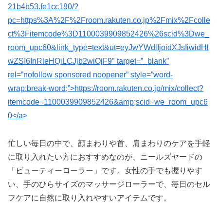
21b4b53.fe1cc180/?
pc=https%3A%2F%2Froom.rakuten.co.jp%2Fmix%2Fcolle
ct%3Fitemcode%3D1100039909852426%26scid%3Dwe_
room_upc60&link_type=text&ut=eyJwYWdlIjoidXJsIiwidHl
wZSI6InRleHQiLCJjb2wiOjF9″ target=”_blank”
rel=”nofollow sponsored noopener” style=”word-
wrap:break-word;”>https://room.rakuten.co.jp/mix/collect?
itemcode=1100039909852426&amp;scid=we_room_upc6
0</a>
忙しい毎日の中で、顔まわりや首、肩まわりのケアを手軽
に取り入れたい方におすすめなのが、ニールズヤードの
「ビューティーローラー」です。女性の手でも握りやす
い、手のひらサイズのマッサージローラーで、毎日のセル
フケアに自然に取り入れやすいアイテムです。