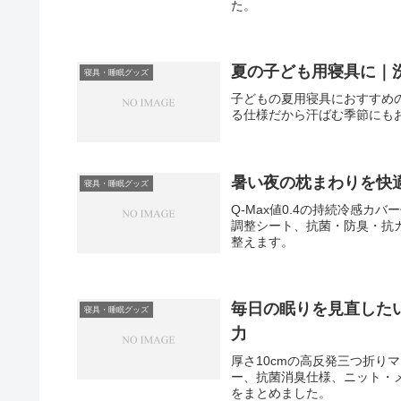
た。
夏の子ども用寝具に｜
寝具・睡眠グッズ
子どもの夏用寝具におすすめ
る仕様だから汗ばむ季節にも
暑い夜の枕まわりを快適
寝具・睡眠グッズ
Q-Max値0.4の持続冷感カ
調整シート、抗菌・防臭・抗
整えます。
毎日の眠りを見直した
寝具・睡眠グッズ
力
厚さ10cmの高反発三つ折り
ー、抗菌消臭仕様、ニット・
をまとめました。