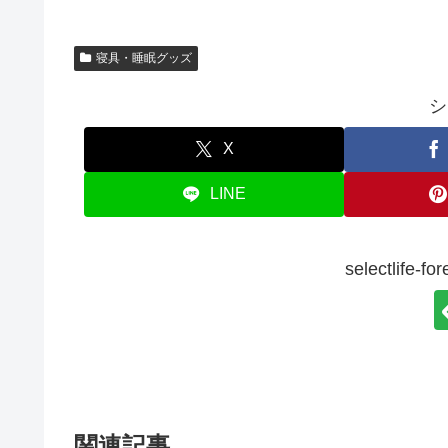
寝具・睡眠グッズ
シ
X
LINE
selectlif
関連記事