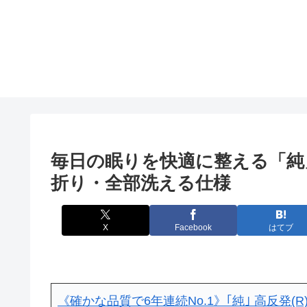
毎日の眠りを快適に整える「純」
折り・全部洗える仕様
X
Facebook
はてブ
《確かな品質で6年連続No.1》｢純｣ 高反発(R