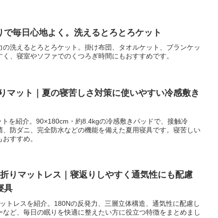
りで毎日心地よく。洗えるとろとろケット
力の洗えるとろとろケット。掛け布団、タオルケット、ブランケッ
すく、寝室やソファでのくつろぎ時間にもおすすめです。
んやりマット｜夏の寝苦しさ対策に使いやすい冷感敷き
トを紹介。90×180cm・約8.4kgの冷感敷きパッドで、接触冷
菌、防ダニ、完全防水などの機能を備えた夏用寝具です。寝苦しい
もおすすめ。
つ折りマットレス｜寝返りしやすく通気性にも配慮
寝具
マットレスを紹介。180Nの反発力、三層立体構造、通気性に配慮し
ーなど、毎日の眠りを快適に整えたい方に役立つ特徴をまとめまし