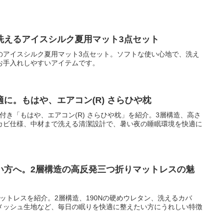
洗えるアイスシルク夏用マット3点セット
のアイスシルク夏用マット3点セット。ソフトな使い心地で、洗え
お手入れしやすいアイテムです。
に。もはや、エアコン(R) さらひや枕
バー付き「もはや、エアコン(R) さらひや枕」を紹介。3層構造、高さ
カビ仕様、中材まで洗える清潔設計で、暑い夜の睡眠環境を快適に
い方へ。2層構造の高反発三つ折りマットレスの魅
マットレスを紹介。2層構造、190Nの硬めウレタン、洗えるカバ
メッシュ生地など、毎日の眠りを快適に整えたい方にうれしい特徴