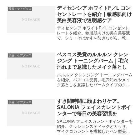
におすすめです。
ディセンシア ホワイトF／L コン
美容・ケアグッズ
セントレートを紹介｜敏感肌向け
美白美容液で透明感ケア
ディセンシア ホワイトF／L コンセント
レートを紹介。敏感肌向けの美白美容液
で、シミ・そばかすを防ぎながら、乾燥
や毛穴の影によるくすみ悩みにもアプロ
ーチします。
ベスコス受賞のルルルン クレン
美容・ケアグッズ
ジング トーニングバーム｜毛穴
汚れまで意識したメイク落とし
ルルルン クレンジング トーニングバーム
を紹介。ベスコス受賞、毛穴汚れやメイ
ク落としを意識したバームタイプのクレ
ンジング。4種類から選べる公式ショップ
商品です。
すき間時間に顔まわりケア。
美容・ケアグッズ
SALONIA フェイスカレントポイ
ンターで毎日の美容習慣を
SALONIA フェイスカレントポインターを
紹介。クッションスティックとカッサ、
マイクロカレントを搭載したペン型美顔
器。充電不要・軽量コンパクトで毎日の