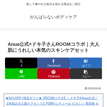
楽して健やかな毎日を送れる商品をご紹介
がんばらないボディケア
Anua公式×ドキ子さんROOMコラボ｜大人
肌にうれしい本気のスキンケアセット
X
Facebook
はてブ
LINE
Pinterest
コピー
2026.06.06
★54％OFF+現品ギフト★【ROOMコラボ】＼ドキ子XAnua公式／
【本気の大人肌ケアセット】PDRN レチノール ビタミン 美容液 セ