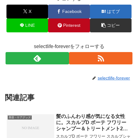
X
Facebook
はてブ
LINE
Pinterest
コピー
selectlife-foreverをフォローする
selectlife-forever
関連記事
髪のふんわり感が気になる女性
美容・ケアグッズ
に。スカルプD ボーテ フワリー
シャンプー＆トリートメント2点
セット
スカルプD ボーテ フワリー スカルプシャ