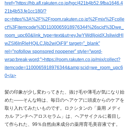
href=”https://hb.afl.rakuten.co.jp/hgc/421b4b52.9fba1646.4
21b4b53.fe1cc180/?
pc=https%3A%2F%2Froom.rakuten.co.jp%2Fmix%2Fcolle
ct%3Fitemcode%3D1100065918976344%26scid%3Dwe_
room_upc60&link_type=text&ut=eyJwYWdlIjoidXJsIiwidHl
wZSI6InRleHQiLCJjb2wiOjF9″ target=”_blank”
rel=”nofollow sponsored noopener” style=”word-
wrap:break-word;”>https://room.rakuten.co.jp/mix/collect?
itemcode=1100065918976344&amp;scid=we_room_upc6
0</a>
髪の印象が少し変わってきた、抜け毛や薄毛が気になり始
めた——そんな時は、毎日のヘアケアに頭皮からのケアを
取り入れてみたいものです。ロクシタンの「薬用 メディ
カル アンチヘアロスセラム」は、ヘアサイクルに着目し
て作られた、99％自然由来成分の薬用育毛美容液です。