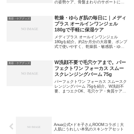
の姿勢ケア、骨盤まわりのサポートに取
り入れやすいアイテムです。
乾燥・ゆらぎ肌の毎日に｜メディ
美容・ケアグッズ
プラス オールインワンジェル
180gで手軽に保湿ケア
メディプラス オールインワンジェル
180gを紹介。約2か月分の大容量、ポンプ
式で使いやすく、乾燥肌・敏感肌・ゆら
ぎ肌の毎日の保湿ケアに取り入れやすい
オールインワンジェルです。
W洗顔不要で毛穴ケアまで。パー
美容・ケアグッズ
フェクトワン フォーカス スムー
スクレンジングバーム 75g
パーフェクトワン フォーカス スムースク
レンジングバーム 75gを紹介。W洗顔不
要、まつエクOK、毛穴ケア・角質ケアま
で1つでこなせるオールインワンクレンジ
ングです。
Anua公式×ドキ子さんROOMコラボ｜大
人肌にうれしい本気のスキンケアセット