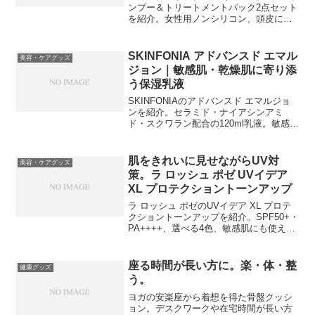
ンプー＆トリートメントパック2点セット
を紹介。女性用ノンシリコン、頭皮にも
使えるトリートメントパック、ハリコシ
成分配合など、毎日のヘアケアに取り入
れたい特徴をわかりやすく解説します。
SKINFONIA アドバンスド エマル
美容・ケアグッズ
ジョン｜敏感肌・乾燥肌に寄り添
う保湿乳液
SKINFONIAのアドバンスド エマルジョ
ンを紹介。セラミド・ナイアシンアミ
ド・スクワラン配合の120ml乳液。敏感肌
や乾燥、肌荒れ、赤み、ゆらぎ、毛穴、
キメ、ハリ印象が気になる方の毎日の保
湿ケアにおすすめです。
肌をきれいに見せながらUV対
美容・ケアグッズ
策。ラ ロッシュ ポゼ UVイデア
XL プロテクショントーンアップ
ラ ロッシュ ポゼのUVイデア XL プロテ
クショントーンアップを紹介。SPF50+・
PA++++、選べる4色、敏感肌にも使える
日焼け止め化粧下地です。
座る時間が長い方に。楽・体・整
健康グッズ
う。
ヨガの安楽座から着想を得た骨盤クッシ
ョン。デスクワークや在宅時間が長い方